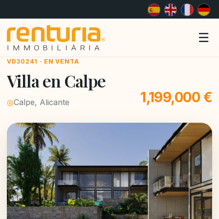
Me
☰
VD30241 · EN VENTA
Villa en Calpe
1,199,000 €
◎
Calpe, Alicante