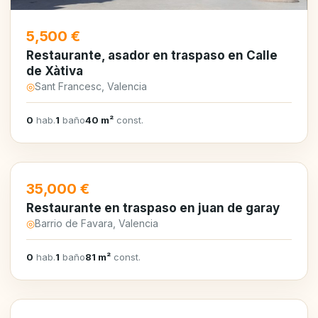
5,500 €
Restaurante, asador en traspaso en Calle
de Xàtiva
◎
Sant Francesc, Valencia
0
hab.
1
baño
40 m²
const.
35,000 €
Restaurante en traspaso en juan de garay
◎
Barrio de Favara, Valencia
0
hab.
1
baño
81 m²
const.