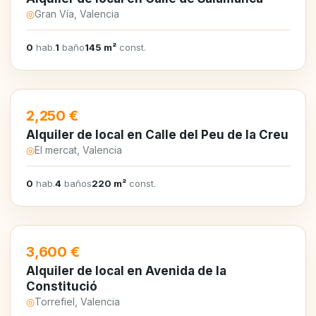
◎
Gran Vía, Valencia
0
hab.
1
baño
145 m²
const.
EN ALQUILER
2,250 €
Alquiler de local en Calle del Peu de la Creu
◎
El mercat, Valencia
0
hab.
4
baños
220 m²
const.
EN ALQUILER
3,600 €
Alquiler de local en Avenida de la
Constitució
◎
Torrefiel, Valencia