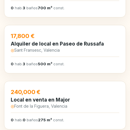
0
hab.
3
baños
700 m²
const.
EN ALQUILER
17,800 €
Alquiler de local en Paseo de Russafa
◎
Sant Fransesc, Valencia
0
hab.
3
baños
500 m²
const.
EN VENTA
240,000 €
Local en venta en Major
◎
Font de la Figuera, Valencia
0
hab.
0
baños
275 m²
const.