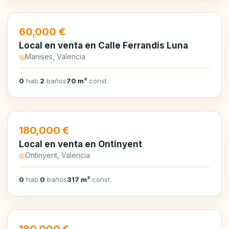
EN VENTA
60,000 €
Local en venta en Calle Ferrandis Luna
◎
Manises, Valencia
0
hab.
2
baños
70 m²
const.
EN VENTA
180,000 €
Local en venta en Ontinyent
◎
Ontinyent, Valencia
0
hab.
0
baños
317 m²
const.
EN VENTA