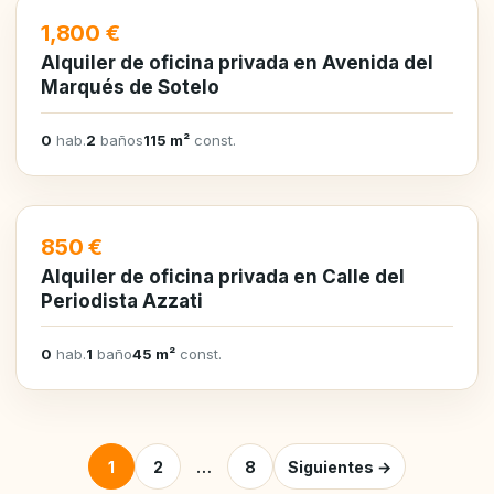
EN ALQUILER
1,800 €
Alquiler de oficina privada en Avenida del
Marqués de Sotelo
0
hab.
2
baños
115 m²
const.
EN ALQUILER
850 €
Alquiler de oficina privada en Calle del
Periodista Azzati
0
hab.
1
baño
45 m²
const.
Posts pagination
1
2
…
8
Siguientes →