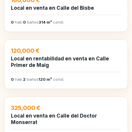
180,000 €
Local en venta en Calle del Bisbe
0
hab.
0
baños
314 m²
const.
EN VENTA
120,000 €
Local en rentabilidad en venta en Calle
Primer de Maig
0
hab.
2
baños
120 m²
const.
EN VENTA
325,000 €
Local en venta en Calle del Doctor
Monserrat