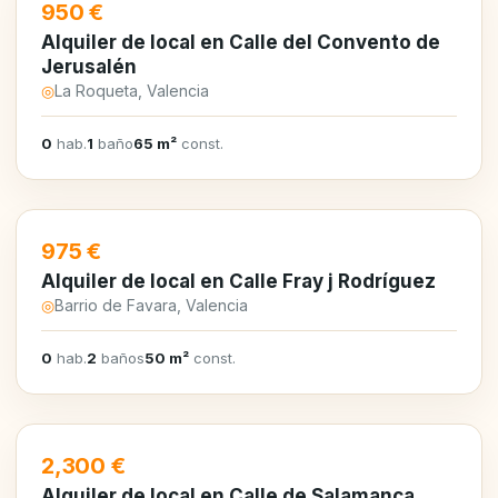
EN ALQUILER
950 €
Alquiler de local en Calle del Convento de
Jerusalén
◎
La Roqueta, Valencia
0
hab.
1
baño
65 m²
const.
EN ALQUILER
975 €
Alquiler de local en Calle Fray j Rodríguez
◎
Barrio de Favara, Valencia
0
hab.
2
baños
50 m²
const.
EN ALQUILER
2,300 €
Alquiler de local en Calle de Salamanca