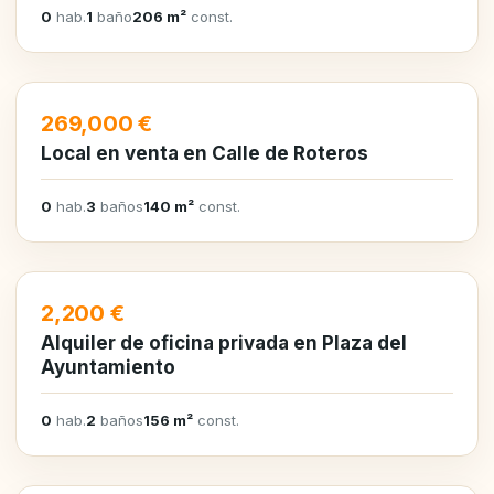
0
hab.
1
baño
206 m²
const.
EN VENTA
269,000 €
Local en venta en Calle de Roteros
0
hab.
3
baños
140 m²
const.
EN ALQUILER
2,200 €
Alquiler de oficina privada en Plaza del
Ayuntamiento
0
hab.
2
baños
156 m²
const.