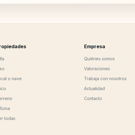
ropiedades
Empresa
lla
Quiénes somos
iso
Valoraciones
ocal o nave
Trabaja con nosotros
tico
Actualidad
erreno
Contacto
ficina
er todas