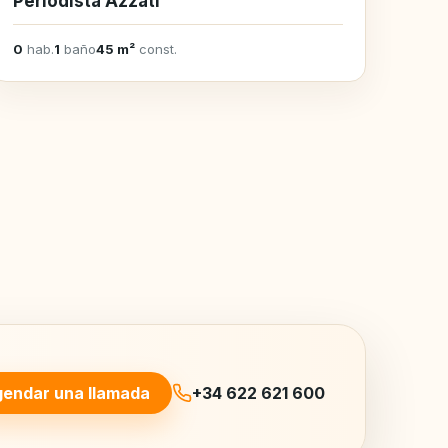
Periodista Azzati
0
hab.
1
baño
45 m²
const.
endar una llamada
+34 622 621 600