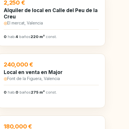
EN ALQUILER
2,250 €
Alquiler de local en Calle del Peu de la
Creu
◎
El mercat, Valencia
0
hab.
4
baños
220 m²
const.
EN VENTA
240,000 €
Local en venta en Major
◎
Font de la Figuera, Valencia
0
hab.
0
baños
275 m²
const.
EN VENTA
180,000 €