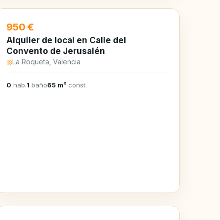
EN ALQUILER
950 €
Alquiler de local en Calle del
Convento de Jerusalén
◎
La Roqueta, Valencia
0
hab.
1
baño
65 m²
const.