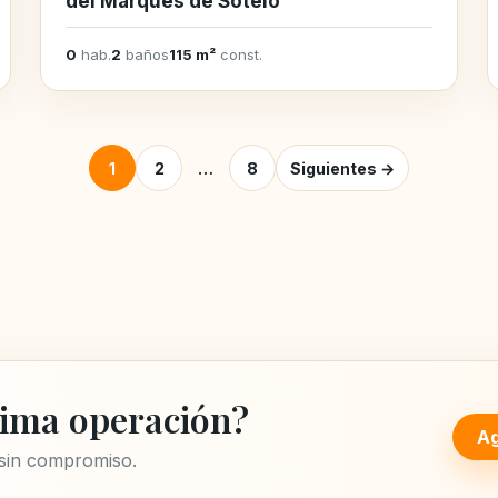
del Marqués de Sotelo
0
hab.
2
baños
115 m²
const.
Posts pagination
1
2
…
8
Siguientes →
ima operación?
Ag
 sin compromiso.