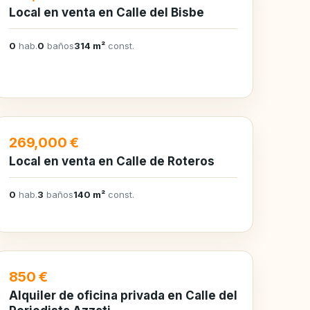
Local en venta en Calle del Bisbe
0
hab.
0
baños
314 m²
const.
EN VENTA
269,000 €
Local en venta en Calle de Roteros
0
hab.
3
baños
140 m²
const.
EN ALQUILER
850 €
Alquiler de oficina privada en Calle del