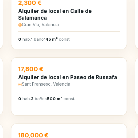
EN ALQUILER
2,300 €
Alquiler de local en Calle de
Salamanca
◎
Gran Vía, Valencia
0
hab.
1
baño
145 m²
const.
EN ALQUILER
17,800 €
Alquiler de local en Paseo de Russafa
◎
Sant Fransesc, Valencia
0
hab.
3
baños
500 m²
const.
EN VENTA
180,000 €