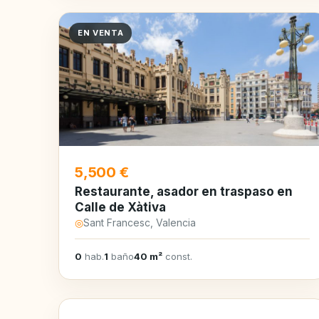
EN VENTA
5,500 €
Restaurante, asador en traspaso en
Calle de Xàtiva
◎
Sant Francesc, Valencia
0
hab.
1
baño
40 m²
const.