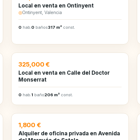
Local en venta en Ontinyent
◎
Ontinyent, Valencia
0
hab.
0
baños
317 m²
const.
EN VENTA
325,000 €
Local en venta en Calle del Doctor
Monserrat
0
hab.
1
baño
206 m²
const.
EN ALQUILER
1,800 €
Alquiler de oficina privada en Avenida