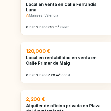
Local en venta en Calle Ferrandis
Luna
◎
Manises, Valencia
0
hab.
2
baños
70 m²
const.
EN VENTA
120,000 €
Local en rentabilidad en venta en
Calle Primer de Maig
0
hab.
2
baños
120 m²
const.
EN ALQUILER
2,200 €
Alquiler de oficina privada en Plaza