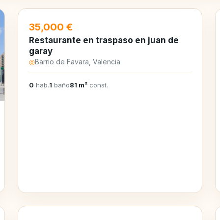
35,000 €
Restaurante en traspaso en juan de
garay
◎
Barrio de Favara, Valencia
0
hab.
1
baño
81 m²
const.