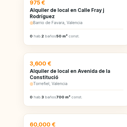
EN ALQUILER
975 €
Alquiler de local en Calle Fray j
Rodríguez
◎
Barrio de Favara, Valencia
0
hab.
2
baños
50 m²
const.
EN ALQUILER
3,600 €
Alquiler de local en Avenida de la
Constitució
◎
Torrefiel, Valencia
0
hab.
3
baños
700 m²
const.
EN VENTA
60,000 €