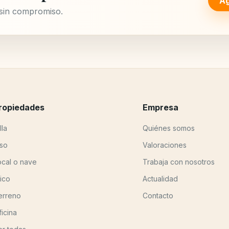
Ag
 sin compromiso.
ropiedades
Empresa
lla
Quiénes somos
iso
Valoraciones
ocal o nave
Trabaja con nosotros
tico
Actualidad
erreno
Contacto
ficina