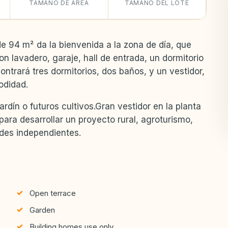
TAMAÑO DE ÁREA
TAMAÑO DEL LOTE
de 94 m² da la bienvenida a la zona de día, que
n lavadero, garaje, hall de entrada, un dormitorio
ontrará tres dormitorios, dos baños, y un vestidor,
odidad.
ardín o futuros cultivos.Gran vestidor en la planta
 para desarrollar un proyecto rural, agroturismo,
ades independientes.
Open terrace
Garden
Building homes use only