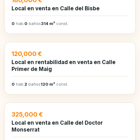
180,000 €
Local en venta en Calle del Bisbe
0
hab.
0
baños
314 m²
const.
EN VENTA
120,000 €
Local en rentabilidad en venta en Calle
Primer de Maig
0
hab.
2
baños
120 m²
const.
EN VENTA
325,000 €
Local en venta en Calle del Doctor
Monserrat