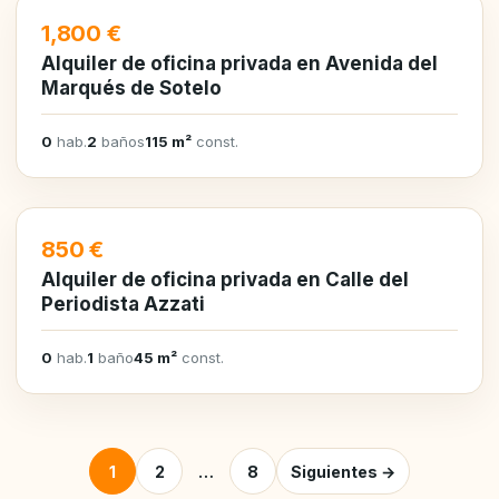
EN ALQUILER
1,800 €
Alquiler de oficina privada en Avenida del
Marqués de Sotelo
0
hab.
2
baños
115 m²
const.
EN ALQUILER
850 €
Alquiler de oficina privada en Calle del
Periodista Azzati
0
hab.
1
baño
45 m²
const.
Posts pagination
1
2
…
8
Siguientes →