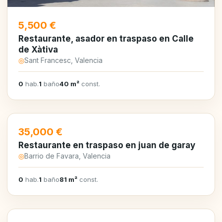
5,500 €
Restaurante, asador en traspaso en Calle
de Xàtiva
◎
Sant Francesc, Valencia
0
hab.
1
baño
40 m²
const.
35,000 €
Restaurante en traspaso en juan de garay
◎
Barrio de Favara, Valencia
0
hab.
1
baño
81 m²
const.