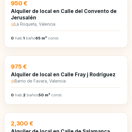
EN ALQUILER
950 €
Alquiler de local en Calle del Convento de
Jerusalén
◎
La Roqueta, Valencia
0
hab.
1
baño
65 m²
const.
EN ALQUILER
975 €
Alquiler de local en Calle Fray j Rodríguez
◎
Barrio de Favara, Valencia
0
hab.
2
baños
50 m²
const.
EN ALQUILER
2,300 €
Alquiler de local en Calle de Salamanca