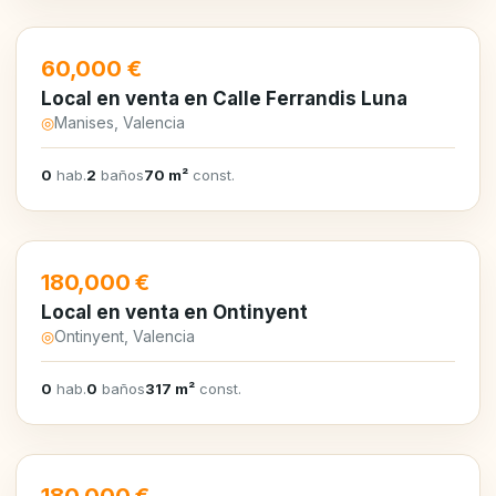
EN VENTA
60,000 €
Local en venta en Calle Ferrandis Luna
◎
Manises, Valencia
0
hab.
2
baños
70 m²
const.
EN VENTA
180,000 €
Local en venta en Ontinyent
◎
Ontinyent, Valencia
0
hab.
0
baños
317 m²
const.
EN VENTA