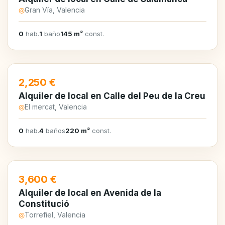
◎
Gran Vía, Valencia
0
hab.
1
baño
145 m²
const.
EN ALQUILER
2,250 €
Alquiler de local en Calle del Peu de la Creu
◎
El mercat, Valencia
0
hab.
4
baños
220 m²
const.
EN ALQUILER
3,600 €
Alquiler de local en Avenida de la
Constitució
◎
Torrefiel, Valencia