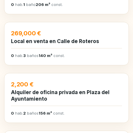
0
hab.
1
baño
206 m²
const.
EN VENTA
269,000 €
Local en venta en Calle de Roteros
0
hab.
3
baños
140 m²
const.
EN ALQUILER
2,200 €
Alquiler de oficina privada en Plaza del
Ayuntamiento
0
hab.
2
baños
156 m²
const.