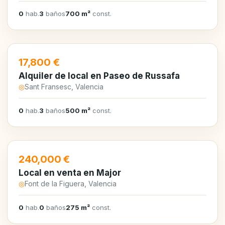
0
hab.
3
baños
700 m²
const.
EN ALQUILER
17,800 €
Alquiler de local en Paseo de Russafa
◎
Sant Fransesc, Valencia
0
hab.
3
baños
500 m²
const.
EN VENTA
240,000 €
Local en venta en Major
◎
Font de la Figuera, Valencia
0
hab.
0
baños
275 m²
const.