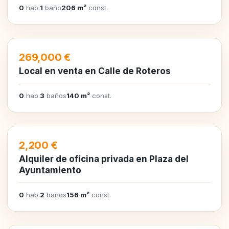
0
hab.
1
baño
206 m²
const.
EN VENTA
269,000 €
Local en venta en Calle de Roteros
0
hab.
3
baños
140 m²
const.
EN ALQUILER
2,200 €
Alquiler de oficina privada en Plaza del
Ayuntamiento
0
hab.
2
baños
156 m²
const.