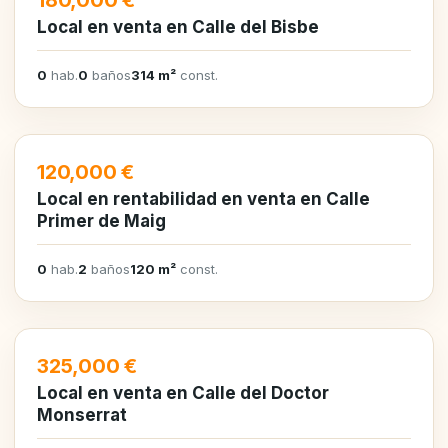
180,000 €
Local en venta en Calle del Bisbe
0
hab.
0
baños
314 m²
const.
EN VENTA
120,000 €
Local en rentabilidad en venta en Calle
Primer de Maig
0
hab.
2
baños
120 m²
const.
EN VENTA
325,000 €
Local en venta en Calle del Doctor
Monserrat