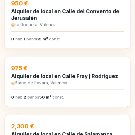
EN ALQUILER
950 €
Alquiler de local en Calle del Convento de
Jerusalén
◎
La Roqueta, Valencia
0
hab.
1
baño
65 m²
const.
EN ALQUILER
975 €
Alquiler de local en Calle Fray j Rodríguez
◎
Barrio de Favara, Valencia
0
hab.
2
baños
50 m²
const.
EN ALQUILER
2,300 €
Alquiler de local en Calle de Salamanca