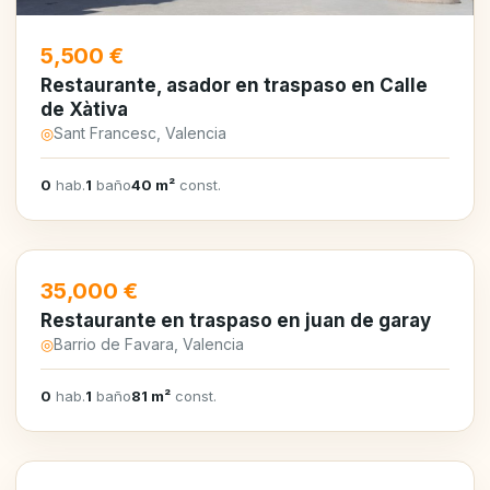
5,500 €
Restaurante, asador en traspaso en Calle
de Xàtiva
◎
Sant Francesc, Valencia
0
hab.
1
baño
40 m²
const.
35,000 €
Restaurante en traspaso en juan de garay
◎
Barrio de Favara, Valencia
0
hab.
1
baño
81 m²
const.