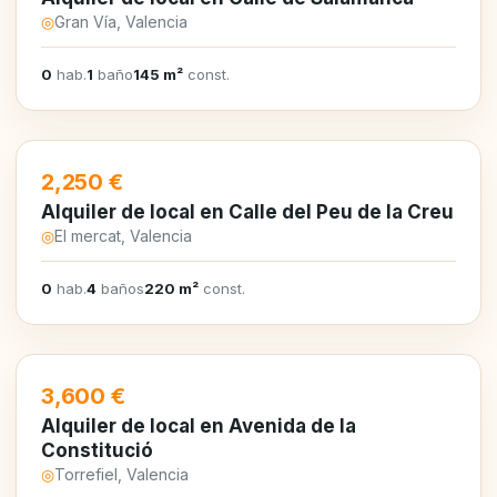
◎
Gran Vía, Valencia
0
hab.
1
baño
145 m²
const.
EN ALQUILER
2,250 €
Alquiler de local en Calle del Peu de la Creu
◎
El mercat, Valencia
0
hab.
4
baños
220 m²
const.
EN ALQUILER
3,600 €
Alquiler de local en Avenida de la
Constitució
◎
Torrefiel, Valencia