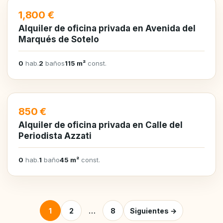
EN ALQUILER
1,800 €
Alquiler de oficina privada en Avenida del
Marqués de Sotelo
0
hab.
2
baños
115 m²
const.
EN ALQUILER
850 €
Alquiler de oficina privada en Calle del
Periodista Azzati
0
hab.
1
baño
45 m²
const.
Posts pagination
1
2
…
8
Siguientes →