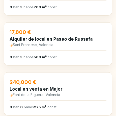
0
hab.
3
baños
700 m²
const.
EN ALQUILER
17,800 €
Alquiler de local en Paseo de Russafa
◎
Sant Fransesc, Valencia
0
hab.
3
baños
500 m²
const.
EN VENTA
240,000 €
Local en venta en Major
◎
Font de la Figuera, Valencia
0
hab.
0
baños
275 m²
const.