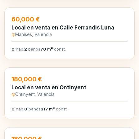
EN VENTA
60,000 €
Local en venta en Calle Ferrandis Luna
◎
Manises, Valencia
0
hab.
2
baños
70 m²
const.
EN VENTA
180,000 €
Local en venta en Ontinyent
◎
Ontinyent, Valencia
0
hab.
0
baños
317 m²
const.
EN VENTA