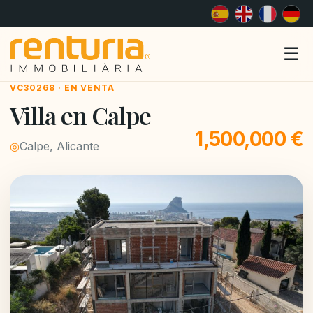
Me
☰
VC30268 · EN VENTA
Villa en Calpe
1,500,000 €
◎
Calpe, Alicante