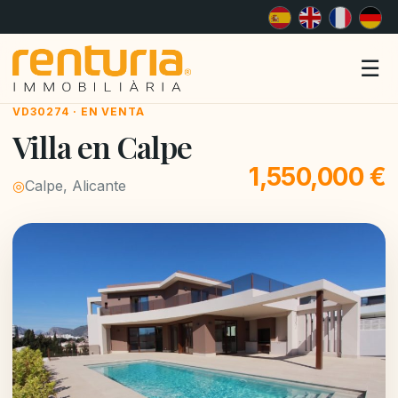
Me
☰
VD30274 · EN VENTA
Villa en Calpe
1,550,000 €
◎
Calpe, Alicante