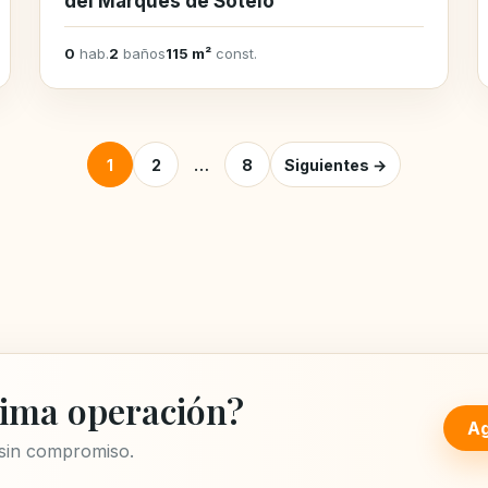
del Marqués de Sotelo
0
hab.
2
baños
115 m²
const.
Posts pagination
1
2
…
8
Siguientes →
ima operación?
Ag
 sin compromiso.