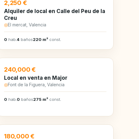
EN ALQUILER
2,250 €
Alquiler de local en Calle del Peu de la
Creu
◎
El mercat, Valencia
0
hab.
4
baños
220 m²
const.
EN VENTA
240,000 €
Local en venta en Major
◎
Font de la Figuera, Valencia
0
hab.
0
baños
275 m²
const.
EN VENTA
180,000 €