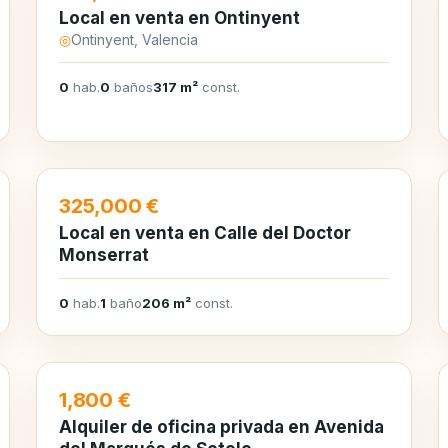
Local en venta en Ontinyent
◎
Ontinyent, Valencia
0
hab.
0
baños
317 m²
const.
EN VENTA
325,000 €
Local en venta en Calle del Doctor
Monserrat
0
hab.
1
baño
206 m²
const.
EN ALQUILER
1,800 €
Alquiler de oficina privada en Avenida