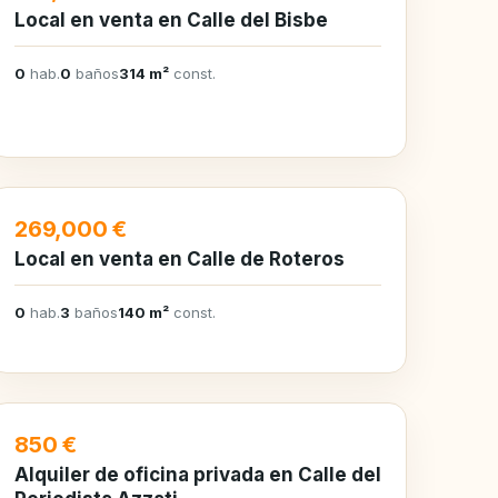
Local en venta en Calle del Bisbe
0
hab.
0
baños
314 m²
const.
EN VENTA
269,000 €
Local en venta en Calle de Roteros
0
hab.
3
baños
140 m²
const.
EN ALQUILER
850 €
Alquiler de oficina privada en Calle del