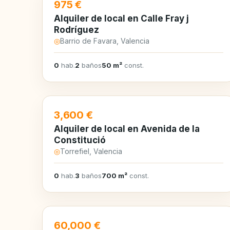
EN ALQUILER
975 €
Alquiler de local en Calle Fray j
Rodríguez
◎
Barrio de Favara, Valencia
0
hab.
2
baños
50 m²
const.
EN ALQUILER
3,600 €
Alquiler de local en Avenida de la
Constitució
◎
Torrefiel, Valencia
0
hab.
3
baños
700 m²
const.
EN VENTA
60,000 €