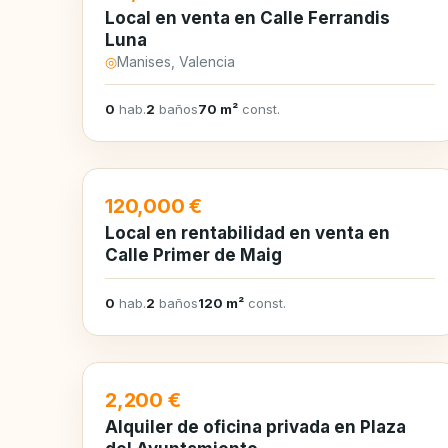
Local en venta en Calle Ferrandis
Luna
◎
Manises, Valencia
0
hab.
2
baños
70 m²
const.
EN VENTA
120,000 €
Local en rentabilidad en venta en
Calle Primer de Maig
0
hab.
2
baños
120 m²
const.
EN ALQUILER
2,200 €
Alquiler de oficina privada en Plaza