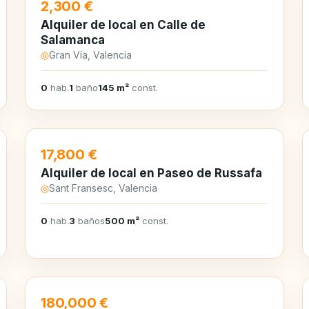
EN ALQUILER
2,300 €
Alquiler de local en Calle de
Salamanca
◎
Gran Vía, Valencia
0
hab.
1
baño
145 m²
const.
EN ALQUILER
17,800 €
Alquiler de local en Paseo de Russafa
◎
Sant Fransesc, Valencia
0
hab.
3
baños
500 m²
const.
EN VENTA
180,000 €