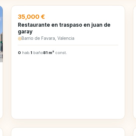
35,000 €
Restaurante en traspaso en juan de
garay
◎
Barrio de Favara, Valencia
0
hab.
1
baño
81 m²
const.