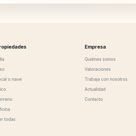
ropiedades
Empresa
lla
Quiénes somos
iso
Valoraciones
ocal o nave
Trabaja con nosotros
tico
Actualidad
erreno
Contacto
ficina
er todas