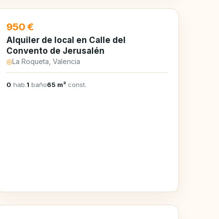
EN ALQUILER
950 €
Alquiler de local en Calle del
Convento de Jerusalén
◎
La Roqueta, Valencia
0
hab.
1
baño
65 m²
const.