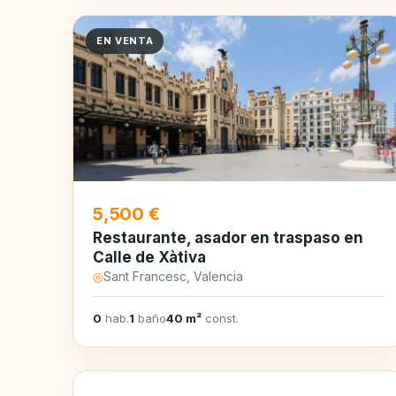
EN VENTA
5,500 €
Restaurante, asador en traspaso en
Calle de Xàtiva
◎
Sant Francesc, Valencia
0
hab.
1
baño
40 m²
const.