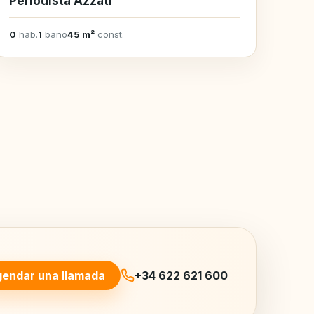
Periodista Azzati
0
hab.
1
baño
45 m²
const.
endar una llamada
+34 622 621 600