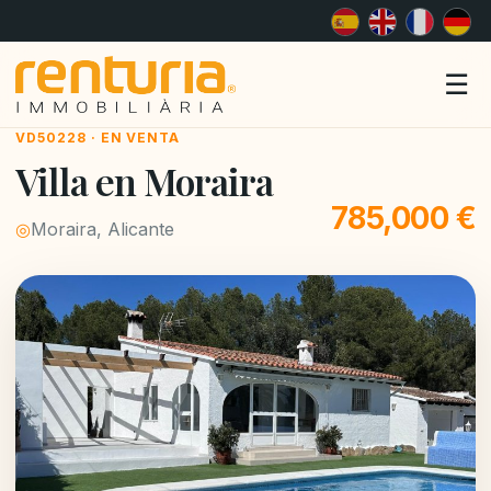
Me
☰
VD50228 · EN VENTA
Villa en Moraira
785,000 €
◎
Moraira, Alicante