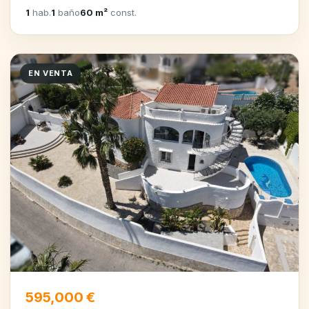
1
hab.
1
baño
60 m²
const.
EN VENTA
595,000 €