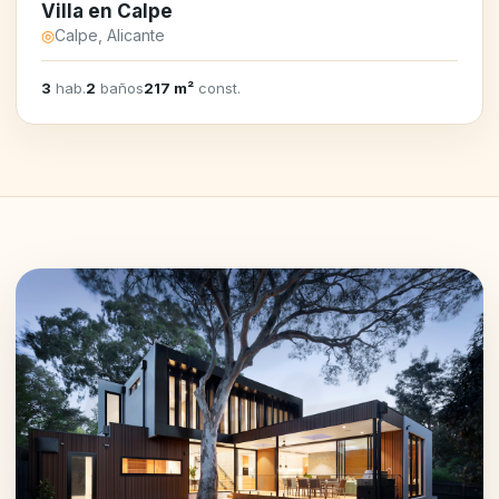
Villa en Calpe
◎
Calpe, Alicante
3
hab.
2
baños
217 m²
const.