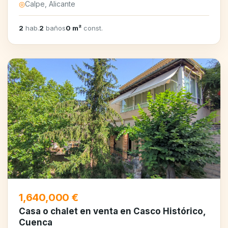
◎
Calpe, Alicante
2
hab.
2
baños
0 m²
const.
1,640,000 €
Casa o chalet en venta en Casco Histórico,
Cuenca