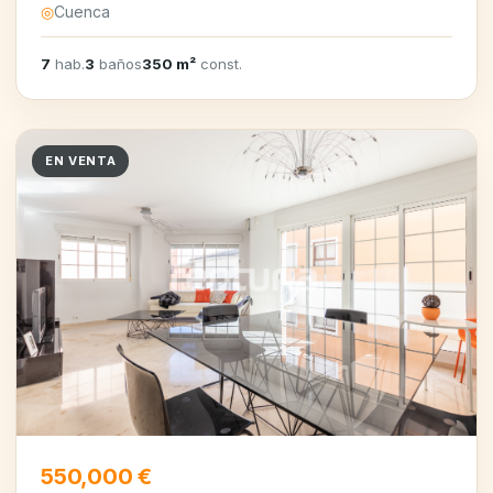
◎
Cuenca
7
hab.
3
baños
350 m²
const.
EN VENTA
550,000 €