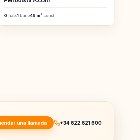
Periodista Azzati
0
hab.
1
baño
45 m²
const.
endar una llamada
+34 622 621 600