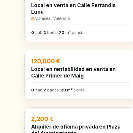
Local en venta en Calle Ferrandis
Luna
◎
Manises, Valencia
0
hab.
2
baños
70 m²
const.
EN VENTA
120,000 €
Local en rentabilidad en venta en
Calle Primer de Maig
0
hab.
2
baños
120 m²
const.
EN ALQUILER
2,200 €
Alquiler de oficina privada en Plaza