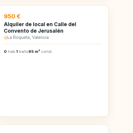
EN ALQUILER
950 €
Alquiler de local en Calle del
Convento de Jerusalén
◎
La Roqueta, Valencia
0
hab.
1
baño
65 m²
const.