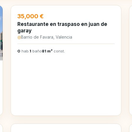
35,000 €
Restaurante en traspaso en juan de
garay
◎
Barrio de Favara, Valencia
0
hab.
1
baño
81 m²
const.