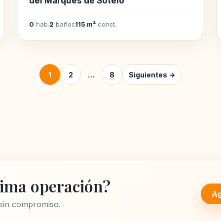
del Marqués de Sotelo
0
hab.
2
baños
115 m²
const.
Posts pagination
1
2
…
8
Siguientes →
ima operación?
Ag
 sin compromiso.