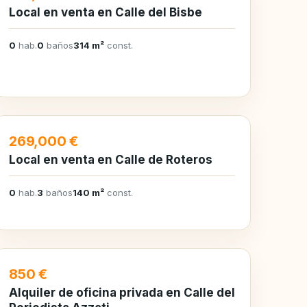
Local en venta en Calle del Bisbe
0
hab.
0
baños
314 m²
const.
EN VENTA
269,000 €
Local en venta en Calle de Roteros
0
hab.
3
baños
140 m²
const.
EN ALQUILER
850 €
Alquiler de oficina privada en Calle del