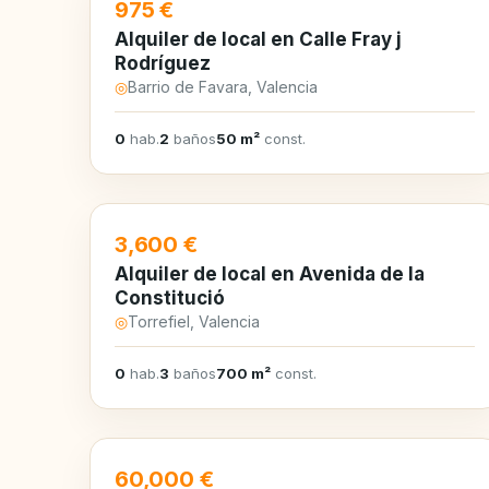
EN ALQUILER
975 €
Alquiler de local en Calle Fray j
Rodríguez
◎
Barrio de Favara, Valencia
0
hab.
2
baños
50 m²
const.
EN ALQUILER
3,600 €
Alquiler de local en Avenida de la
Constitució
◎
Torrefiel, Valencia
0
hab.
3
baños
700 m²
const.
EN VENTA
60,000 €