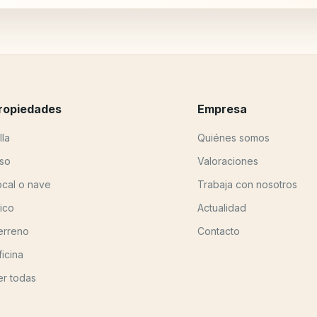
ropiedades
Empresa
lla
Quiénes somos
iso
Valoraciones
ocal o nave
Trabaja con nosotros
tico
Actualidad
erreno
Contacto
ficina
er todas