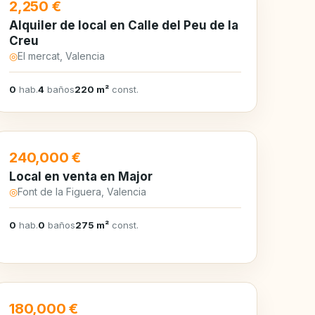
EN ALQUILER
2,250 €
Alquiler de local en Calle del Peu de la
Creu
◎
El mercat, Valencia
0
hab.
4
baños
220 m²
const.
EN VENTA
240,000 €
Local en venta en Major
◎
Font de la Figuera, Valencia
0
hab.
0
baños
275 m²
const.
EN VENTA
180,000 €