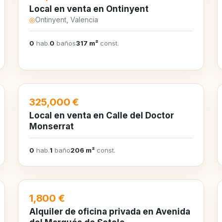
Local en venta en Ontinyent
◎
Ontinyent, Valencia
0
hab.
0
baños
317 m²
const.
EN VENTA
325,000 €
Local en venta en Calle del Doctor
Monserrat
0
hab.
1
baño
206 m²
const.
EN ALQUILER
1,800 €
Alquiler de oficina privada en Avenida