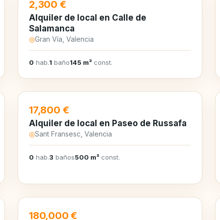
EN ALQUILER
2,300 €
Alquiler de local en Calle de
Salamanca
◎
Gran Vía, Valencia
0
hab.
1
baño
145 m²
const.
EN ALQUILER
17,800 €
Alquiler de local en Paseo de Russafa
◎
Sant Fransesc, Valencia
0
hab.
3
baños
500 m²
const.
EN VENTA
180,000 €