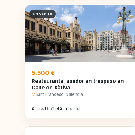
EN VENTA
5,500 €
Restaurante, asador en traspaso en
Calle de Xàtiva
◎
Sant Francesc, Valencia
0
hab.
1
baño
40 m²
const.