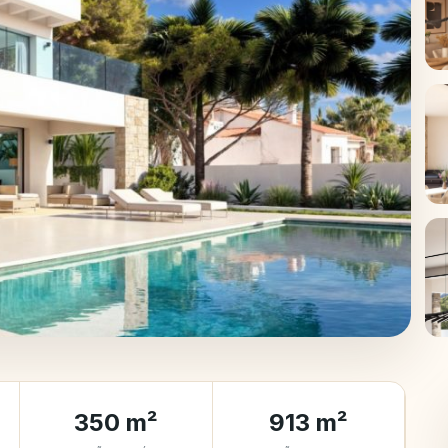
+
350 m²
913 m²