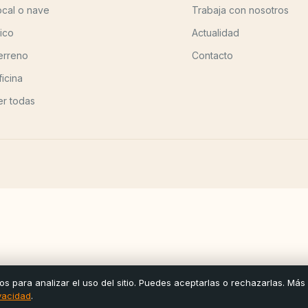
ocal o nave
Trabaja con nosotros
tico
Actualidad
erreno
Contacto
ficina
er todas
os para analizar el uso del sitio. Puedes aceptarlas o rechazarlas. Más
ivacidad
.