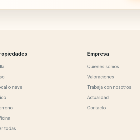
ropiedades
Empresa
lla
Quiénes somos
iso
Valoraciones
ocal o nave
Trabaja con nosotros
tico
Actualidad
erreno
Contacto
ficina
er todas