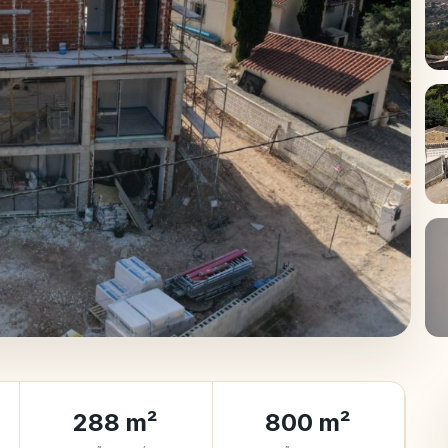
+
288 m²
800 m²