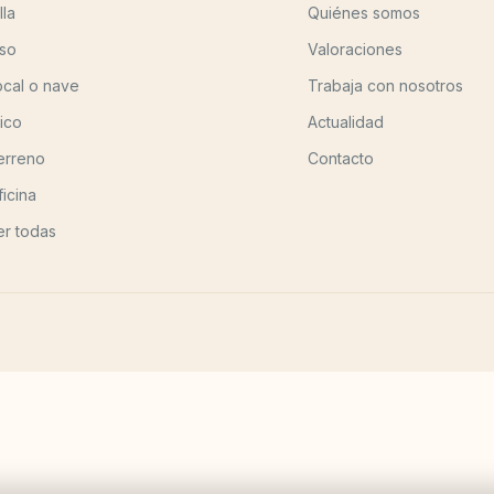
lla
Quiénes somos
iso
Valoraciones
ocal o nave
Trabaja con nosotros
tico
Actualidad
erreno
Contacto
ficina
er todas